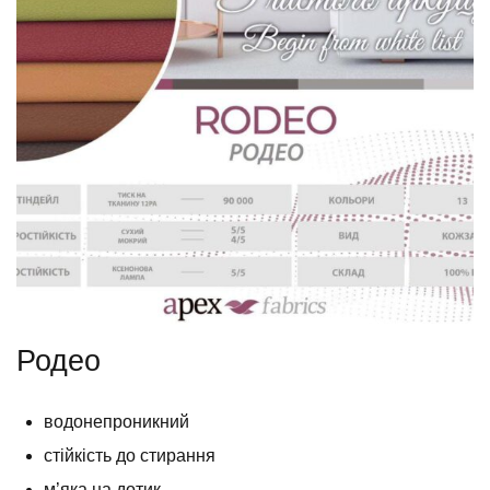
Родео
водонепроникний
стійкість до стирання
м’яка на дотик