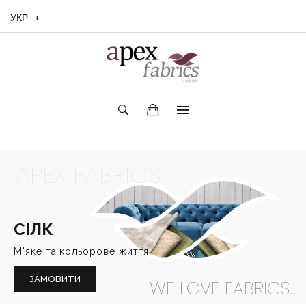
УКР
APEX FABRICS
СIЛК
М'яке та кольорове життя
ЗАМОВИТИ
WE LOVE FABRICS...